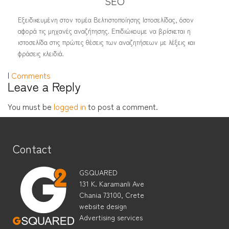
SEO
Εξειδικευμένη στον τομέα Βελτιστοποίησης Ιστοσελίδας, όσον
αφορά τις μηχανές αναζήτησης. Επιδιώκουμε να βρίσκεται η
ιστοσελίδα στις πρώτες θέσεις των αναζητήσεων με λέξεις και
φράσεις κλειδιά.
|
Comments
Leave a Reply
You must be
logged in
to post a comment.
Contact
GSQUARED
131 K. Karamanli Ave
Chania 73100, Crete
website design
Advertising services