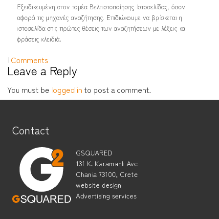
Εξειδικευμένη στον τομέα Βελτιστοποίησης Ιστοσελίδας, όσον
αφορά τις μηχανές αναζήτησης. Επιδιώκουμε να βρίσκεται η
ιστοσελίδα στις πρώτες θέσεις των αναζητήσεων με λέξεις και
φράσεις κλειδιά.
|
Comments
Leave a Reply
You must be
logged in
to post a comment.
Contact
GSQUARED
131 K. Karamanli Ave
Chania 73100, Crete
website design
Advertising services