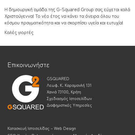
Η δημιουργική ομάδα της G-Squared Group σας εύχεται καλά
Χριστούγεννα! Το νέο έτος να κάνει τα όνειρα όλου του
κόσμου πραγματικότητα και να σκορπίσει υγεία και ευτυχία!
Καλές γιορτές
Επικοινωνήστε
GSQUARED
Λεωφ. Κ. Καραμανλή 131
Χανιά 73100, Κρήτη
Σχεδιασμός Ιστοσελίδων
Διαφημιστικές Υπηρεσίες
Κατασκευή Ιστοσελίδας – Web Design