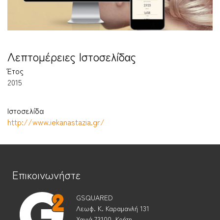
Λεπτομέρειες Ιστοσελίδας
Έτος
2015
Ιστοσελίδα
http://www.iekanastazia.gr/
Επικοινωνήστε
GSQUARED
Λεωφ. Κ. Καραμανλή 131
Χανιά 73100, Κρήτη