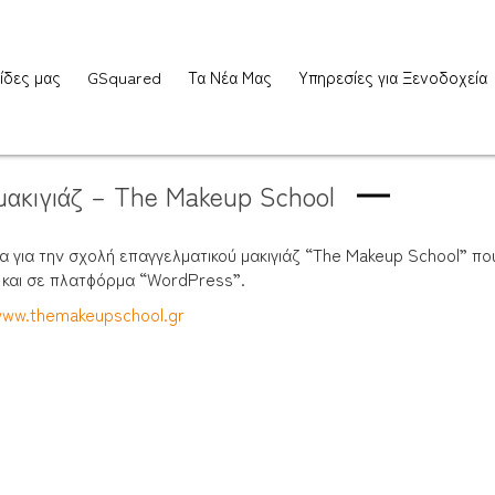
ίδες μας
GSquared
Τα Νέα Μας
Υπηρεσίες για Ξενοδοχεία
μακιγιάζ – The Makeup School
α για την σχολή επαγγελματικού μακιγιάζ “The Makeup School” πο
 και σε πλατφόρμα “WordPress”.
www.themakeupschool.gr