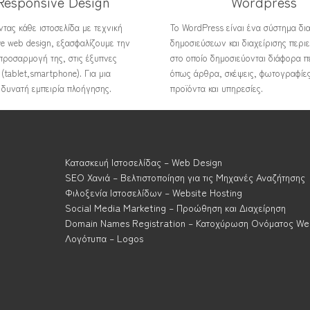
Responsive Design
Wordpress
τας κάθε ιστοσελίδα με τεχνική
Το WordPress είναι ένα σύστημα δι
ve web design, εξασφαλίζουμε την
δημοσιεύσεων και διαχείρισης περι
προσαρμογή της, στις έξυπνες
στο οποίο δημοσιεύονται διάφορα π
(tablet,smartphone). Για μια
όπως άρθρα, σκέψεις, φωτογραφίες
 δυνατή εμπειρία πλοήγησης.
προϊόντα και υπηρεσίες.
Κατασκευή Ιστοσελίδας – Web Design
SEO Χανιά – Βελτιστοποίηση για τις Μηχανές Αναζήτησης
Φιλοξενία Ιστοσελίδων – Website Hosting
Social Media Marketing – Προώθηση και Διαχείρηση
Domain Names Registration – Κατοχύρωση Ονόματος We
Λογότυπα – Logos