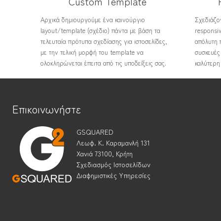
Custom Template
Αρχικά δημιουργούμε ένα καινούργιο
Σχεδιάζον
layout/template (σχέδιο) πάντα με βάση τα
responsi
τελευταία πρότυπα σχεδίασης για ιστοσελίδες,
απόλυτη 
με την τελική μορφή του template να
συσκευές 
ολοκληρώνεται έπειτα από τις υποδείξεις σας.
καλύτερη
Επικοινωνήστε
GSQUARED
Λεωφ. Κ. Καραμανλή 131
Χανιά 73100, Κρήτη
Σχεδιασμός Ιστοσελίδων
Διαφημιστικές Υπηρεσίες