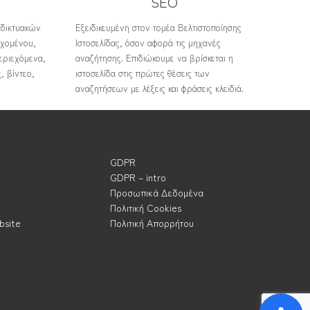
SEO
αδικτυακών
Εξειδικευμένη στον τομέα Βελτιστοποίησης
εχομένου,
Ιστοσελίδας, όσον αφορά τις μηχανές
εριεχόμενα,
αναζήτησης. Επιδιώκουμε να βρίσκεται η
, βίντεο,
ιστοσελίδα στις πρώτες θέσεις των
αναζητήσεων με λέξεις και φράσεις κλειδιά.
GDPR
GDPR – intro
Προσωπικά Δεδομένα
Πολιτική Cookies
bsite
Πολιτική Απορρήτου