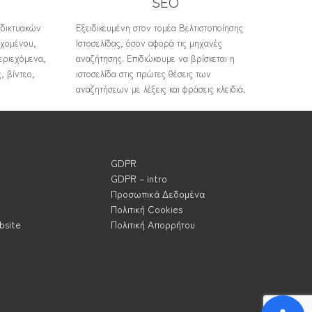
SEO
αδικτυακών
Εξειδικευμένη στον τομέα Βελτιστοποίησης
εχομένου,
Ιστοσελίδας, όσον αφορά τις μηχανές
εριεχόμενα,
αναζήτησης. Επιδιώκουμε να βρίσκεται η
, βίντεο,
ιστοσελίδα στις πρώτες θέσεις των
αναζητήσεων με λέξεις και φράσεις κλειδιά.
GDPR
GDPR – intro
Προσωπικά Δεδομένα
Πολιτική Cookies
bsite
Πολιτική Απορρήτου