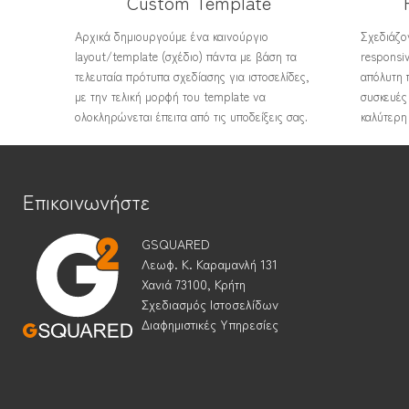
Custom Template
Αρχικά δημιουργούμε ένα καινούργιο
Σχεδιάζον
layout/template (σχέδιο) πάντα με βάση τα
responsi
τελευταία πρότυπα σχεδίασης για ιστοσελίδες,
απόλυτη 
με την τελική μορφή του template να
συσκευές 
ολοκληρώνεται έπειτα από τις υποδείξεις σας.
καλύτερη
Επικοινωνήστε
GSQUARED
Λεωφ. Κ. Καραμανλή 131
Χανιά 73100, Κρήτη
Σχεδιασμός Ιστοσελίδων
Διαφημιστικές Υπηρεσίες