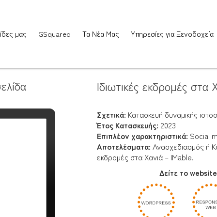
ίδες μας
GSquared
Τα Νέα Μας
Υπηρεσίες για Ξενοδοχεία
ελίδα
Ιδιωτικές εκδρομές στα 
Σχετικά:
Κατασκευή δυναμικής ιστοσ
Έτος Κατασκευής:
2023
Επιπλέον χαρακτηριστικά:
Social m
Αποτελέσματα:
Ανασχεδιασμός ή Κα
εκδρομές στα Χανιά – IMable.
Δείτε το websit