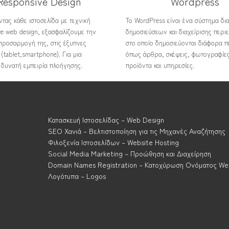
Responsive Design
Wordpress
τας κάθε ιστοσελίδα με τεχνική
Το WordPress είναι ένα σύστημα δι
ve web design, εξασφαλίζουμε την
δημοσιεύσεων και διαχείρισης περι
προσαρμογή της, στις έξυπνες
στο οποίο δημοσιεύονται διάφορα π
(tablet,smartphone). Για μια
όπως άρθρα, σκέψεις, φωτογραφίες
 δυνατή εμπειρία πλοήγησης.
προϊόντα και υπηρεσίες.
Κατασκευή Ιστοσελίδας – Web Design
SEO Χανιά – Βελτιστοποίηση για τις Μηχανές Αναζήτησης
Φιλοξενία Ιστοσελίδων – Website Hosting
Social Media Marketing – Προώθηση και Διαχείρηση
Domain Names Registration – Κατοχύρωση Ονόματος We
Λογότυπα – Logos