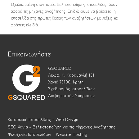
Εξειδικευμένη στον τομέα Βελτιστοποίησης Ιστοσελίδας, όσον
αφορά τις μηχανές αναζήτησης. Επιδιώκουμε να βρίσκεται η
ιστοσελίδα στις πρώτες θέσεις των αναζητήσεων με λέξεις και
φράσεις κλειδιά.
Επικοινωνήστε
GSQUARED
Λεωφ. Κ. Καραμανλή 131
Χανιά 73100, Κρήτη
Σχεδιασμός Ιστοσελίδων
Διαφημιστικές Υπηρεσίες
Κατασκευή Ιστοσελίδας – Web Design
SEO Χανιά – Βελτιστοποίηση για τις Μηχανές Αναζήτησης
Φιλοξενία Ιστοσελίδων – Website Hosting