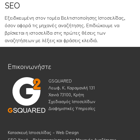
SEO
Εξειδικευμένη στον τομέα Βελτιστοποίησης Ιστοσελίδας,
όσον αφορά τις μηχανές αναζήτησης. Επιδιώκουμε να
βρίσκεται η ιστοσελίδα στις πρώτες θέσεις των
αναζητήσεων με λέξεις και φράσεις κλειδιά.
Επικοινωνήστε
GSQUARED
Λεωφ. Κ. Καραμανλή 131
Χανιά 73100, Κρήτη
Σχεδιασμός Ιστοσελίδων
Διαφημιστικές Υπηρεσίες
Κατασκευή Ιστοσελίδας – Web Design
SEO Χανιά – Βελτιστοποίηση για τις Μηχανές Αναζήτησης