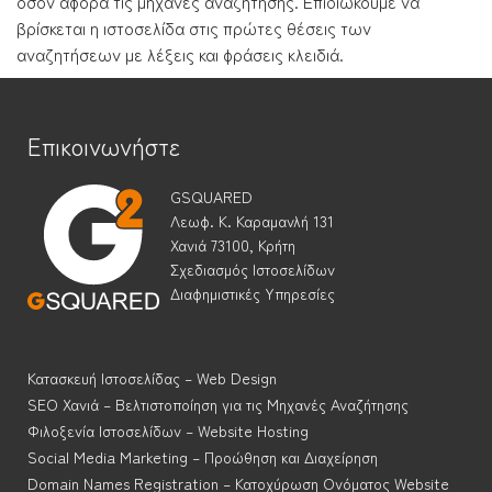
όσον αφορά τις μηχανές αναζήτησης. Επιδιώκουμε να
βρίσκεται η ιστοσελίδα στις πρώτες θέσεις των
αναζητήσεων με λέξεις και φράσεις κλειδιά.
Επικοινωνήστε
GSQUARED
Λεωφ. Κ. Καραμανλή 131
Χανιά 73100, Κρήτη
Σχεδιασμός Ιστοσελίδων
Διαφημιστικές Υπηρεσίες
Κατασκευή Ιστοσελίδας – Web Design
SEO Χανιά – Βελτιστοποίηση για τις Μηχανές Αναζήτησης
Φιλοξενία Ιστοσελίδων – Website Hosting
Social Media Marketing – Προώθηση και Διαχείρηση
Domain Names Registration – Κατοχύρωση Ονόματος Website