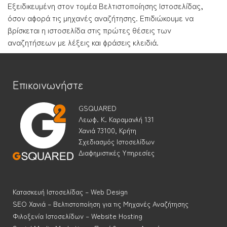
Εξειδικευμένη στον τομέα Βελτιστοποίησης Ιστοσελίδας,
όσον αφορά τις μηχανές αναζήτησης. Επιδιώκουμε να
βρίσκεται η ιστοσελίδα στις πρώτες θέσεις των
αναζητήσεων με λέξεις και φράσεις κλειδιά.
Επικοινωνήστε
GSQUARED
Λεωφ. Κ. Καραμανλή 131
Χανιά 73100, Κρήτη
Σχεδιασμός Ιστοσελίδων
Διαφημιστικές Υπηρεσίες
Κατασκευή Ιστοσελίδας – Web Design
SEO Χανιά – Βελτιστοποίηση για τις Μηχανές Αναζήτησης
Φιλοξενία Ιστοσελίδων – Website Hosting