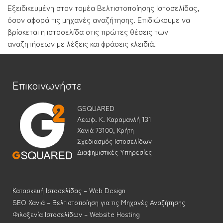
Εξειδικευμένη στον τομέα Βελτιστοποίησης Ιστοσελίδας,
όσον αφορά τις μηχανές αναζήτησης. Επιδιώκουμε να
βρίσκεται η ιστοσελίδα στις πρώτες θέσεις των
αναζητήσεων με λέξεις και φράσεις κλειδιά.
Επικοινωνήστε
GSQUARED
Λεωφ. Κ. Καραμανλή 131
Χανιά 73100, Κρήτη
Σχεδιασμός Ιστοσελίδων
Διαφημιστικές Υπηρεσίες
Κατασκευή Ιστοσελίδας – Web Design
SEO Χανιά – Βελτιστοποίηση για τις Μηχανές Αναζήτησης
Φιλοξενία Ιστοσελίδων – Website Hosting