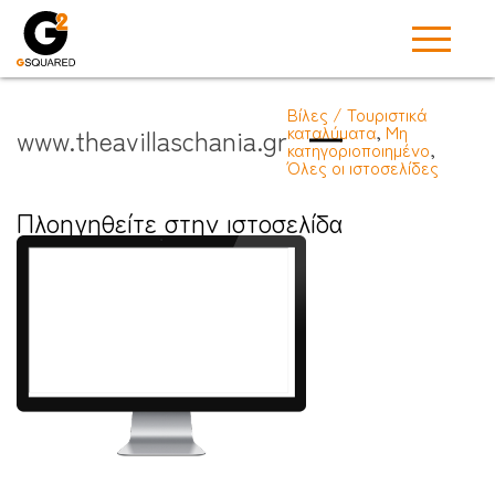
Βίλες / Τουριστικά
καταλύματα
,
Μη
www.theavillaschania.gr
κατηγοριοποιημένο
,
Όλες οι ιστοσελίδες
Πλοηγηθείτε στην ιστοσελίδα