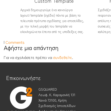
Custom Template
Αρχικά δημιουργούμε ένα καινούργιο
Σχεδιάζον
layout/template (σχέδιο) πάντα με βάση τα
responsi
τελευταία πρότυπα σχεδίασης για ιστοσελίδες,
απόλυτη 
με την τελική μορφή του template να
συσκευές 
ολοκληρώνεται έπειτα από τις υποδείξεις σας.
καλύτερη
|
Comments
Αφήστε μια απάντηση
Για να σχολιάσετε πρέπει να
συνδεθείτε
.
Επικοινωνήστε
GSQUARED
Λεωφ. Κ. Καραμανλή 131
Χανιά 73100, Κρήτη
Σχεδιασμός Ιστοσελίδων