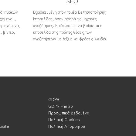
SEO
αδικτυακών
Εξειδικευμένη στον τομέα Βελτιστοποίησης
εχομένου,
Ιστοσελίδας, όσον αφορά τις μηχανές
εριεχόμενα,
αναζήτησης. Επιδιώκουμε να βρίσκεται η
, βίντεο,
ιστοσελίδα στις πρώτες θέσεις των
αναζητήσεων με λέξεις και φράσεις κλειδιά.
GDPR
GDPR – intro
Προσωπικά Δεδομένα
Πολιτική Cookies
bsite
Πολιτική Απορρήτου