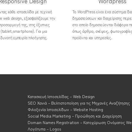
Responsive Design
Wordpress
τας κάθε ιστοσελίδα με τεχνική
Το WordPress είναι ένα σύστημα δι
ve web design, εξασφαλίζουμε την
δημοσιεύσεων και διαχείρισης περι
προσαρμογή της, στις έξυπνες
στο οποίο δημοσιεύονται διάφορα π
(tablet,smartphone). Για μια
όπως άρθρα, σκέψεις, φωτογραφίες
 δυνατή εμπειρία πλοήγησης.
προϊόντα και υπηρεσίες.
Κατασκευή Ιστοσελίδας – Web Design
SEO Χανιά – Βελτιστοποίηση για τις Μηχανές Αναζήτησης
Φιλοξενία Ιστοσελίδων – Website Hosting
Social Media Marketing – Προώθηση και Διαχείρηση
Domain Names Registration – Κατοχύρωση Ονόματος We
Λογότυπα – Logos