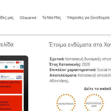
ίδες μας
GSquared
Τα Νέα Μας
Υπηρεσίες για Ξενοδοχεία
ελίδα
Έτοιμα ενδύματα στα Χα
Σχετικά:
Κατασκευή δυναμικής ιστο
Έτος Κατασκευής:
2020
Επιπλέον χαρακτηριστικά:
Social m
Αποτελέσματα:
Κατασκευή ιστοσελί
Αδοντάκης.
Δείτε το websi