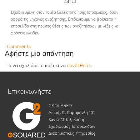
SEO
Εξειδικευμένη στον τομέα Βελτιστοποίησης Ιστοσελίδας, όσον
αφορά τις μηχανές αναζήτησης. Επιδιώκουμε να βρίσκεται η
ιστοσελίδα στις πρώτες θέσεις των αναζητήσεων με λέξεις και
φράσεις κλειδιά.
|
Comments
Αφήστε μια απάντηση
Για να σχολιάσετε πρέπει να
συνδεθείτε
.
Επικοινωνήστε
GSQUARED
Λεωφ. Κ. Καραμανλή 131
Χανιά 73100, Κρήτη
Σχεδιασμός Ιστοσελίδων
Διαφημιστικές Υπηρεσίες