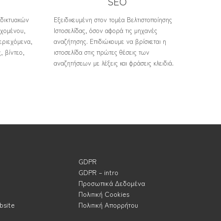
SEO
αδικτυακών
Εξειδικευμένη στον τομέα Βελτιστοποίησης
εχομένου,
Ιστοσελίδας, όσον αφορά τις μηχανές
εριεχόμενα,
αναζήτησης. Επιδιώκουμε να βρίσκεται η
, βίντεο,
ιστοσελίδα στις πρώτες θέσεις των
αναζητήσεων με λέξεις και φράσεις κλειδιά.
GDPR
GDPR – intro
Προσωπικά Δεδομένα
Πολιτική Cookies
bsite
Πολιτική Απορρήτου