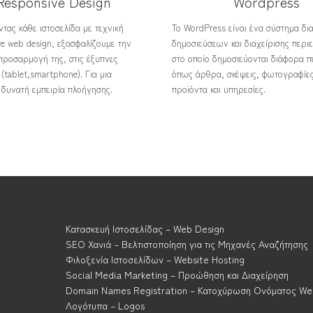
Responsive Design
Wordpress
τας κάθε ιστοσελίδα με τεχνική
Το WordPress είναι ένα σύστημα δι
ve web design, εξασφαλίζουμε την
δημοσιεύσεων και διαχείρισης περι
προσαρμογή της, στις έξυπνες
στο οποίο δημοσιεύονται διάφορα π
(tablet,smartphone). Για μια
όπως άρθρα, σκέψεις, φωτογραφίες
 δυνατή εμπειρία πλοήγησης.
προϊόντα και υπηρεσίες.
Κατασκευή Ιστοσελίδας – Web Design
SEO Χανιά – Βελτιστοποίηση για τις Μηχανές Αναζήτησης
Φιλοξενία Ιστοσελίδων – Website Hosting
Social Media Marketing – Προώθηση και Διαχείρηση
Domain Names Registration – Κατοχύρωση Ονόματος We
Λογότυπα – Logos