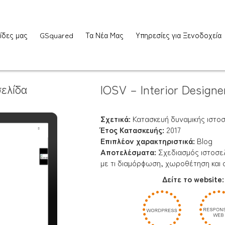
ίδες μας
GSquared
Τα Νέα Μας
Υπηρεσίες για Ξενοδοχεία
ελίδα
IOSV – Interior Designe
Σχετικά:
Κατασκευή δυναμικής ιστοσε
Έτος Κατασκευής:
2017
Επιπλέον χαρακτηριστικά:
Blog
Αποτελέσματα
:
Σχεδιασμός ιστοσελί
με τι διαμόρφωση, χωροθέτηση και
Δείτε το website