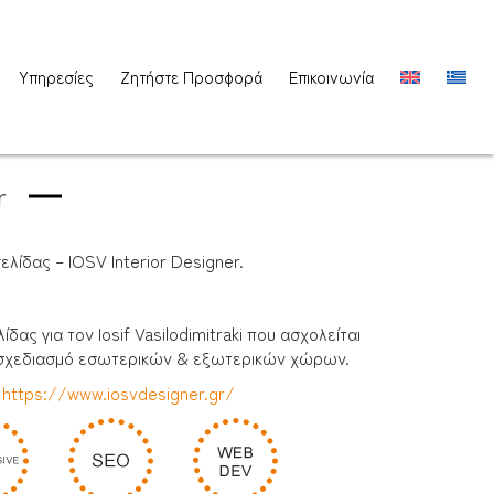
Υπηρεσίες
Ζητήστε Προσφορά
Επικοινωνία
r
λίδας – IOSV Interior Designer.
δας για τον Iosif Vasilodimitraki που ασχολείται
 σχεδιασμό εσωτερικών & εξωτερικών χώρων.
:
https://www.iosvdesigner.gr/