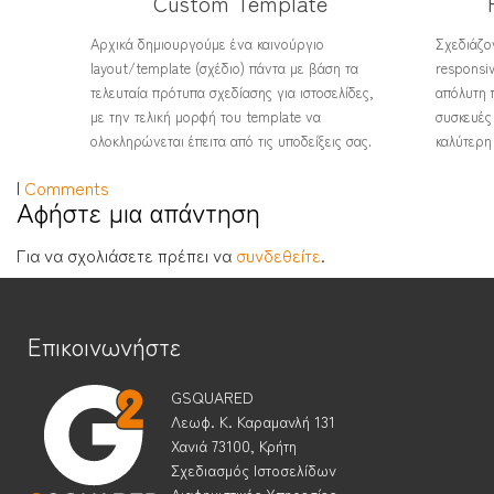
Custom Template
Αρχικά δημιουργούμε ένα καινούργιο
Σχεδιάζον
layout/template (σχέδιο) πάντα με βάση τα
responsi
τελευταία πρότυπα σχεδίασης για ιστοσελίδες,
απόλυτη 
με την τελική μορφή του template να
συσκευές 
ολοκληρώνεται έπειτα από τις υποδείξεις σας.
καλύτερη
|
Comments
Αφήστε μια απάντηση
Για να σχολιάσετε πρέπει να
συνδεθείτε
.
Επικοινωνήστε
GSQUARED
Λεωφ. Κ. Καραμανλή 131
Χανιά 73100, Κρήτη
Σχεδιασμός Ιστοσελίδων