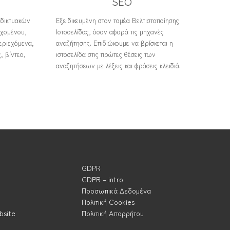
SEO
αδικτυακών
Εξειδικευμένη στον τομέα Βελτιστοποίησης
εχομένου,
Ιστοσελίδας, όσον αφορά τις μηχανές
εριεχόμενα,
αναζήτησης. Επιδιώκουμε να βρίσκεται η
, βίντεο,
ιστοσελίδα στις πρώτες θέσεις των
αναζητήσεων με λέξεις και φράσεις κλειδιά.
GDPR
GDPR – intro
Προσωπικά Δεδομένα
Πολιτική Cookies
bsite
Πολιτική Απορρήτου