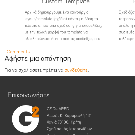
Custom Template
Αρχικά δημιουργούμε ένα καινούργιο
Σχεδιάζον
layout/template (σχέδιο) πάντα με βάση τα
responsi
τελευταία πρότυπα σχεδίασης για ιστοσελίδες,
απόλυτη 
με την τελική μορφή του template να
συσκευές 
ολοκληρώνεται έπειτα από τις υποδείξεις σας.
καλύτερη
|
Comments
Αφήστε μια απάντηση
Για να σχολιάσετε πρέπει να
συνδεθείτε
.
Επικοινωνήστε
GSQUARED
Λεωφ. Κ. Καραμανλή 131
Χανιά 73100, Κρήτη
Σχεδιασμός Ιστοσελίδων