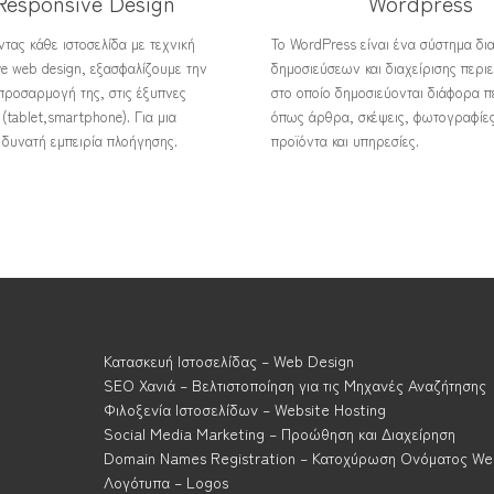
Responsive Design
Wordpress
τας κάθε ιστοσελίδα με τεχνική
Το WordPress είναι ένα σύστημα δι
ve web design, εξασφαλίζουμε την
δημοσιεύσεων και διαχείρισης περι
προσαρμογή της, στις έξυπνες
στο οποίο δημοσιεύονται διάφορα π
(tablet,smartphone). Για μια
όπως άρθρα, σκέψεις, φωτογραφίες
 δυνατή εμπειρία πλοήγησης.
προϊόντα και υπηρεσίες.
Κατασκευή Ιστοσελίδας – Web Design
SEO Χανιά – Βελτιστοποίηση για τις Μηχανές Αναζήτησης
Φιλοξενία Ιστοσελίδων – Website Hosting
Social Media Marketing – Προώθηση και Διαχείρηση
Domain Names Registration – Κατοχύρωση Ονόματος We
Λογότυπα – Logos