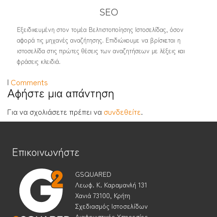
SEO
Εξειδικευμένη στον τομέα Βελτιστοποίησης Ιστοσελίδας, όσον
αφορά τις μηχανές αναζήτησης. Επιδιώκουμε να βρίσκεται η
ιστοσελίδα στις πρώτες θέσεις των αναζητήσεων με λέξεις και
φράσεις κλειδιά.
|
Comments
Αφήστε μια απάντηση
Για να σχολιάσετε πρέπει να
συνδεθείτε
.
Επικοινωνήστε
GSQUARED
Λεωφ. Κ. Καραμανλή 131
Χανιά 73100, Κρήτη
Σχεδιασμός Ιστοσελίδων
Διαφημιστικές Υπηρεσίες