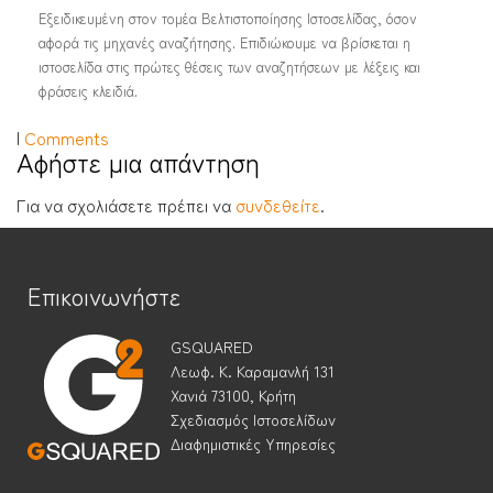
Εξειδικευμένη στον τομέα Βελτιστοποίησης Ιστοσελίδας, όσον
αφορά τις μηχανές αναζήτησης. Επιδιώκουμε να βρίσκεται η
ιστοσελίδα στις πρώτες θέσεις των αναζητήσεων με λέξεις και
φράσεις κλειδιά.
|
Comments
Αφήστε μια απάντηση
Για να σχολιάσετε πρέπει να
συνδεθείτε
.
Επικοινωνήστε
GSQUARED
Λεωφ. Κ. Καραμανλή 131
Χανιά 73100, Κρήτη
Σχεδιασμός Ιστοσελίδων
Διαφημιστικές Υπηρεσίες