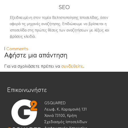
SEO
Εξειδικευμένη στον τομέα Βελτιστοποίησης Ιστοσελίδας, όσον
αφορά τις μηχανές αναζήτησης. Επιδιώκουμε να βρίσκεται η
ιστοσελίδα στις πρώτες θέσεις των αναζητήσεων με λέξεις και
φράσεις κλειδιά.
|
Comments
Αφήστε μια απάντηση
Για να σχολιάσετε πρέπει να
συνδεθείτε
.
Επικοινωνήστε
GSQUARED
Λεωφ. Κ. Καραμανλή 131
Χανιά 73100, Κρήτη
Σχεδιασμός Ιστοσελίδων
Διαφημιστικές Υπηρεσίες