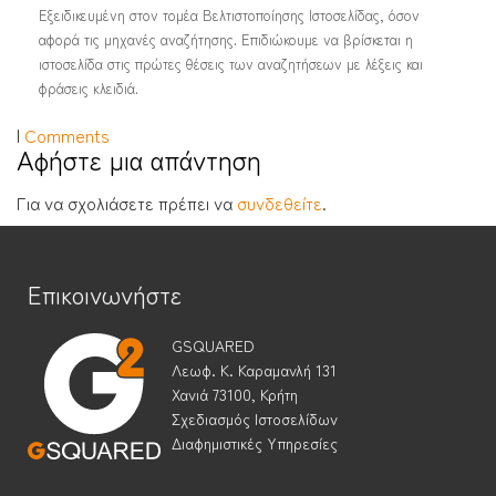
Εξειδικευμένη στον τομέα Βελτιστοποίησης Ιστοσελίδας, όσον
αφορά τις μηχανές αναζήτησης. Επιδιώκουμε να βρίσκεται η
ιστοσελίδα στις πρώτες θέσεις των αναζητήσεων με λέξεις και
φράσεις κλειδιά.
|
Comments
Αφήστε μια απάντηση
Για να σχολιάσετε πρέπει να
συνδεθείτε
.
Επικοινωνήστε
GSQUARED
Λεωφ. Κ. Καραμανλή 131
Χανιά 73100, Κρήτη
Σχεδιασμός Ιστοσελίδων
Διαφημιστικές Υπηρεσίες