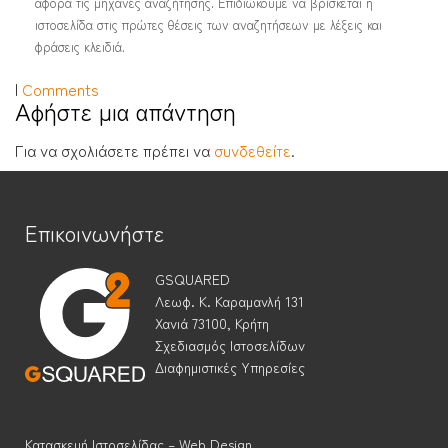
αφορά τις μηχανές αναζήτησης. Επιδιώκουμε να βρίσκεται η
ιστοσελίδα στις πρώτες θέσεις των αναζητήσεων με λέξεις και
φράσεις κλειδιά.
|
Comments
Αφήστε μια απάντηση
Για να σχολιάσετε πρέπει να
συνδεθείτε
.
Επικοινωνήστε
GSQUARED
Λεωφ. Κ. Καραμανλή 131
Χανιά 73100, Κρήτη
Σχεδιασμός Ιστοσελίδων
Διαφημιστικές Υπηρεσίες
Κατασκευή Ιστοσελίδας – Web Design